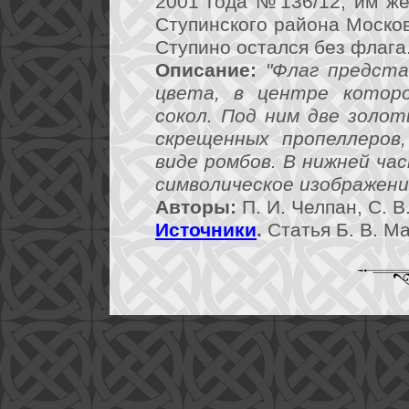
2001 года №136/12, им ж
Ступинского района Москов
Ступино остался без флага
Описание:
"Флаг предста
цвета, в центре котор
сокол. Под ним две золо
скрещенных пропеллеров
виде ромбов. В нижней ча
символическое изображение
Авторы:
П. И. Челпан, С. В
Источники
.
Статья Б. В. М