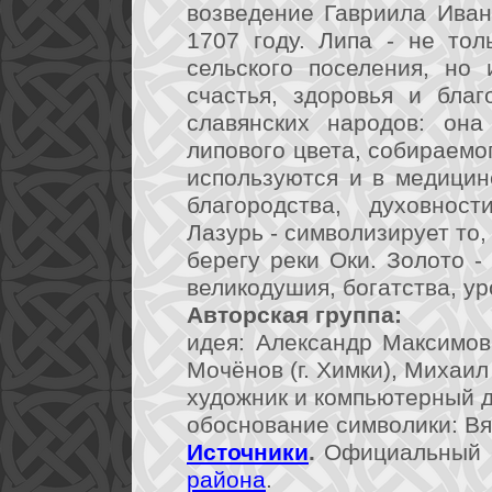
возведение Гавриила Ива
1707 году. Липа - не то
сельского поселения, но 
счастья, здоровья и бла
славянских народов: она
липового цвета, собираемо
используются и в медицинс
благородства, духовнос
Лазурь - символизирует то,
берегу реки Оки. Золото -
великодушия, богатства, ур
Авторская группа:
идея: Александр Максимов
Мочёнов (г. Химки), Михаил
художник и компьютерный ди
обоснование символики: Вя
Источники
.
Официальный 
района
.