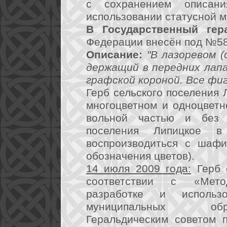
с сохранением описан
использовании статусной 
В Государственный гер
Федерации внесён под №58
Описание:
"В лазоревом (
держащий в передних лапа
графской короной. Все фи
Герб сельского поселения 
многоцветном и одноцветн
вольной частью и без в
поселения Липицкое в
воспроизводиться с шафи
обозначения цветов).
14 июля 2009 года:
Герб с
соответствии с «Мето
разработке и использ
муниципальных обр
Геральдическим советом 