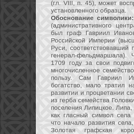
(гл. VIII, п. 45), может в
установленного образца.
Обоснование символики:
(административного центр
был граф Гавриил Иванов
Российской Империи (выс
Руси, соответствовавший 
генерал-фельдмаршала). 
1709 году за свои подви
многочисленное семейство
пользу. Сам Гавриил И
богатство, мало тратил н
развитии и процветании св
из герба семейства Головки
поселения Липицкое. Липа,
как гласный символ села 
что начало развития села
Золотая графская кор