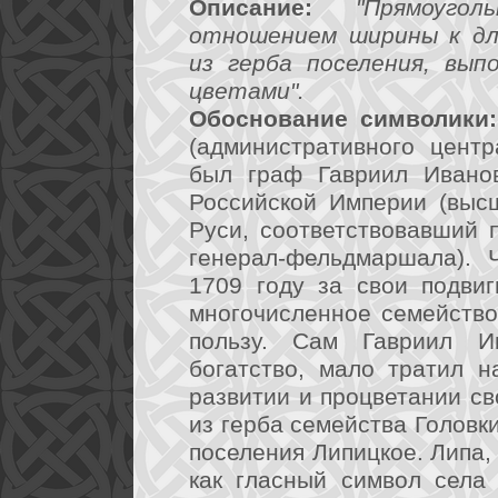
Описание:
"Прямоуг
отношением ширины к дли
из герба поселения, вы
цветами".
Обоснование символики:
(административного центр
был граф Гавриил Иванов
Российской Империи (выс
Руси, соответствовавший 
генерал-фельдмаршала). 
1709 году за свои подви
многочисленное семейство
пользу. Сам Гавриил И
богатство, мало тратил н
развитии и процветании св
из герба семейства Головки
поселения Липицкое. Липа,
как гласный символ села 