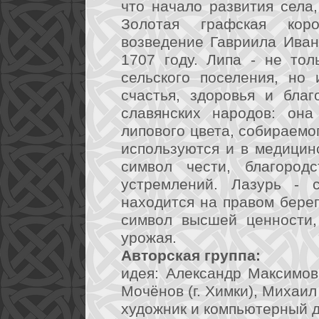
что начало развития села
Золотая графская кор
возведение Гавриила Ива
1707 году. Липа - не то
сельского поселения, но 
счастья, здоровья и бла
славянских народов: она
липового цвета, собираемо
используются и в медицинс
символ чести, благород
устремлений. Лазурь - с
находится на правом берег
символ высшей ценности, 
урожая.
Авторская группа:
идея: Александр Максимов
Мочёнов (г. Химки), Михаил
художник и компьютерный ди