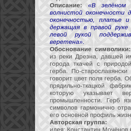
Описание:
«В зелёном 
волнистой оконечности д
оконечностью, платье и
держащая в правой руке
левой рукой поддерж
веретена».
Обоснование символики:
из реки Дрезна, давшей и
города ткачей с природо
герба. По-старославянски 
говорит цвет поля герба. О
прядильно-ткацкой фабр
которую указывает ве
промышленности. Герб яз
символов гармонично отра
его основной профиль жизн
Авторская группа:
идея: Константин Мочёнов (