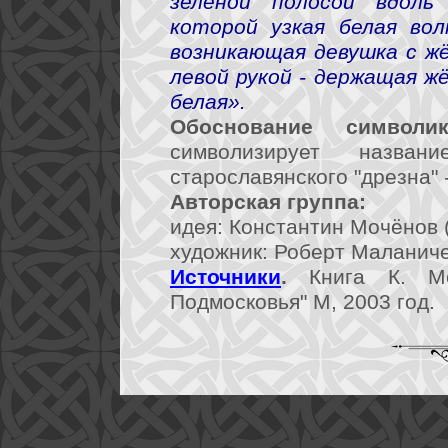
зелёной полосой вдоль
которой узкая белая вол
возникающая девушка с ж
левой рукой - держащая ж
белая».
Обоснование символик
символизирует назва
старославянского "дрезна" -
Авторская группа:
идея: Константин Мочёнов (
художник: Роберт Маланичев
Источники
.
Книга К. Мо
Подмосковья" М, 2003 год.