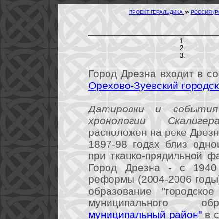
ПРОЕКТ ГЕРАЛЬДИКА
≫
РОССИЯ (
Город Дрезна входит в с
Орехово-Зуевский городск
Датировки и события
хронологии Скалигера
расположен на реке Дрезн
1897-98 годах близ одно
при ткацко-прядильной ф
Город Дрезна - с 1940
реформы (2004-2006 годы
образование "городско
муниципального о
муниципальный район"
в с