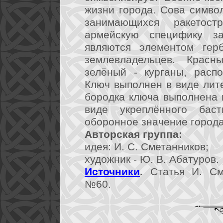
жизни города. Сова симво
занимающихся ракетос
армейскую специфику з
являются элементом гер
землевладельцев. Красн
зелёный - курганы, расп
Ключ выполнен в виде лите
бородка ключа выполнена 
виде укреплённого баст
оборонное значение города
Авторская группа:
идея: И. С. Сметанников;
художник - Ю. В. Абатуров.
Источники
.
Статья И. Сме
№60.