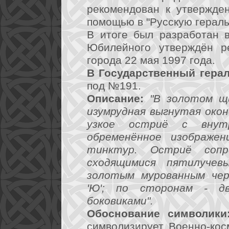
рекомендован к утвержде
помощью в "Русскую гераль
В итоге был разработан в
Юбилейного утверждён 
города 22 мая 1997 года.
В Государственный герал
под №191.
Описание:
"В золотом щ
изумрудная выгнутая окон
узкое остриё с внут
обременённое изображе
тинктур. Остриё сопр
сходящимися пятилучев
золотым мурованным чер
'Ю'; по сторонам - дв
боковиками".
Обоснование символики
символизирует Военно-кос