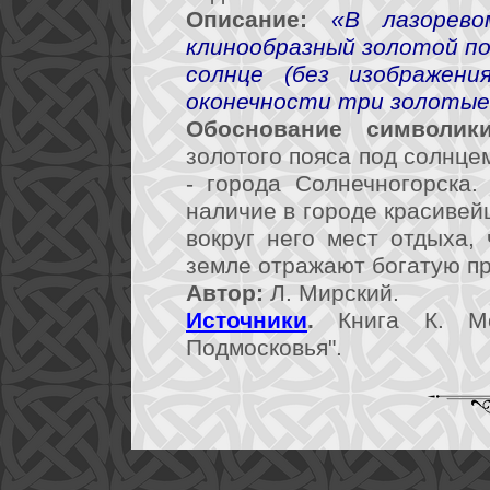
Описание:
«В лазорево
клинообразный золотой п
солнце (без изображени
оконечности три золотые
Обоснование символики
золотого пояса под солнце
- города Солнечногорска.
наличие в городе красиве
вокруг него мест отдыха,
земле отражают богатую п
Автор:
Л. Мирский.
Источники
.
Книга К. Мо
Подмосковья".