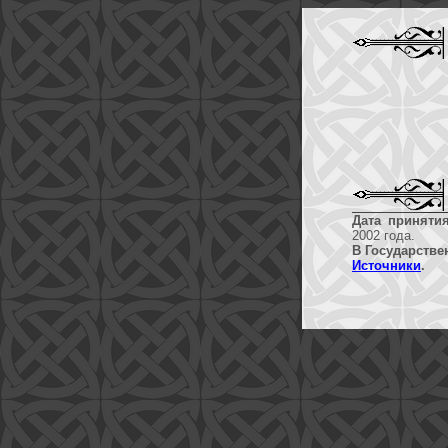
Дата принятия
2002 года.
В Государстве
Источники
.