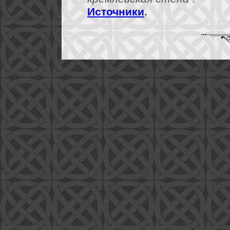
Источники
.