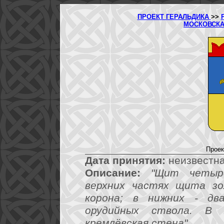
ПРОЕКТ ГЕРАЛЬДИКА
>>
МОСКОВСКА
Проек
Дата принятия:
неизвестна
Описание:
"Щит четырё
верхних частях щита зо
корона; в нижних - дв
орудийных ствола. В
кремлёвская стена".