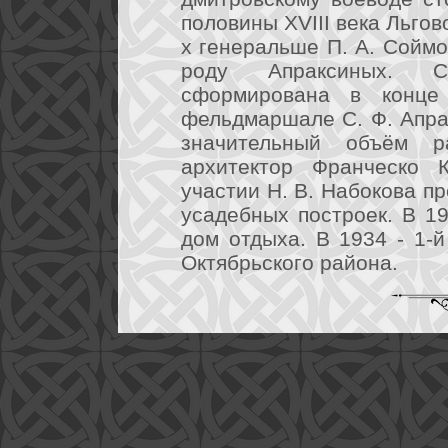
половины XVIII века Льго
х генеральше П. А. Соймон
роду Апраксиных. С
сформирована в конце
фельдмаршале С. Ф. Апрак
значительный объём 
архитектор Франческо 
участии Н. В. Набокова п
усадебных построек. В 1
дом отдыха. В 1934 - 1-
Октябрьского района.