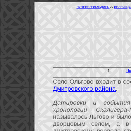
ПРОЕКТ ГЕРАЛЬДИКА
>>
РОССИЯ (
Пр
Село Ольгово входит в со
Дмитровского района
.
Датировки и события
хронологии Скалигера-
называлось Льгово и было
дворцовым селом, а в
дмитровскому воеводе ст