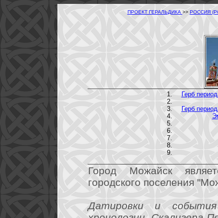
ПРОЕКТ ГЕРАЛЬДИКА
>>
РОССИЯ (
Герб период
Герб период
Э
Город Можайск являет
городского поселения "Мо
Датировки и события
хронологии Скалигера-П