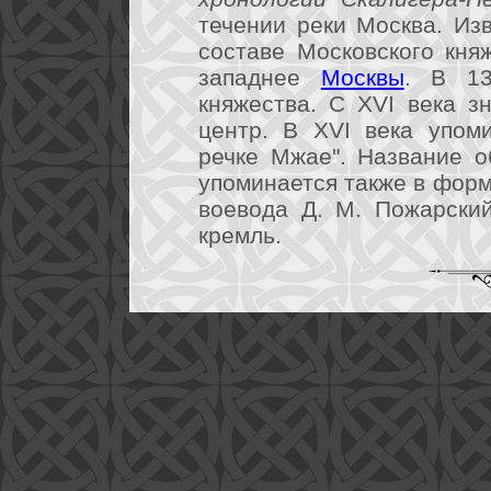
течении реки Москва. Изв
составе Московского кня
западнее
Москвы
. В 13
княжества. С XVI века з
центр. В XVI века упом
речке Мжае". Название о
упоминается также в форм
воевода Д. М. Пожарски
кремль.