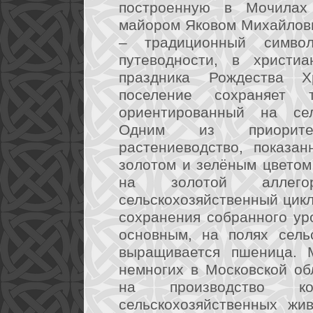
построенную в Мочилах
майором Яковом Михайлови
– традиционный символ
путеводности, в христи
праздника Рождества Х
поселение сохраняет 
ориентированный на сель
Одним из приоритет
растениеводство, показа
золотом и зелёным цветом
на золотой аллегор
сельскохозяйственный цикл
сохранения собранного ур
основным, на полях сель
выращивается пшеница. 
немногих в Московской обл
на производство ко
сельскохозяйственных жи