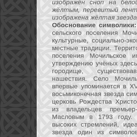
изображён сноп на бело
жёлтым, перевитый лент
изображена жёлтая звезда 
Обоснование символики:
сельского поселения Моч
культурные, социально-эк
местные традиции. Террит
поселения Мочильское и
утверждению учёных здес
городище, существова
нашествия. Село Мочилы
впервые упоминается в XV
восьмиконечная звезда сим
церковь Рождества Христ
из владельцев премьер
Масловым в 1793 году.
высоких стремлений, идеа
звезда один из символов