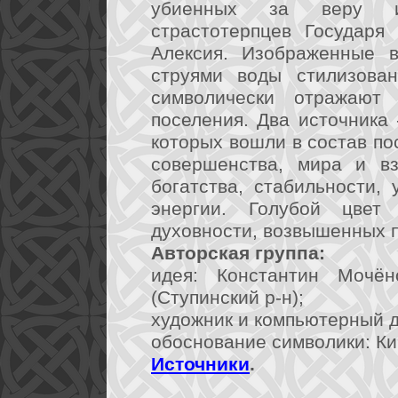
убиенных за веру и 
страстотерпцев Государя
Алексия. Изображенные 
струями воды стилизова
символически отражают 
поселения. Два источника 
которых вошли в состав по
совершенства, мира и вз
богатства, стабильности,
энергии. Голубой цвет 
духовности, возвышенных 
Авторская группа:
идея: Константин Мочён
(Ступинский р-н);
художник и компьютерный ди
обоснование символики: Кир
Источники
.