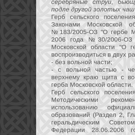
серебряные струи, бьющ
подле другой золотых чаш"
Герб сельского поселени
Законами Московской 
№183/2005-ОЗ "О гербе М
2006 года №30/2006-ОЗ 
Московской области "О г
воспроизводиться в двух р
- без вольной части;
- с вольной частью - че
верхнему краю щита с во
герба Московской области.
Герб сельского поселени
Методическими реком
использованию официа
образований (Раздел 2, Гла
геральдическим Совет
Федерации 28.06.2006 г