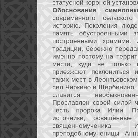
статусной короной установ
Обоснование символик
современного сельского
историю. Поколения люде
память обустроенными з
построенными храмами. 
традиции, бережно переда
именно поэтому на террит
места, куда не только 
приезжают поклониться 
таких мест в Леонтьевском
сёл Чиркино и Щербинино. 
славится необыкнове
Прославлен своей силой ч
честь пророка Илии. П
источники, освящённые
священномученика
преподобномученицы Анн