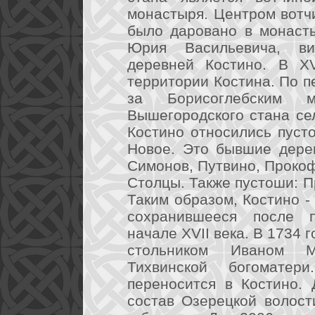
монастыря. Центром вотч
было даровано в монасты
Юрия Васильевича, в
деревней Костино. В X
территории Костина. По п
за Борисоглебским м
Вышегородского стана се
Костино относились пуст
Новое. Это бывшие дерев
Симонов, Путвино, Прокоф
Столцы. Также пустоши: П
Таким образом, Костино -
сохранившееся после п
начале XVII века. В 1734 
стольником Иваном М
Тихвинской богомате
переносится в Костино.
состав Озерецкой волос