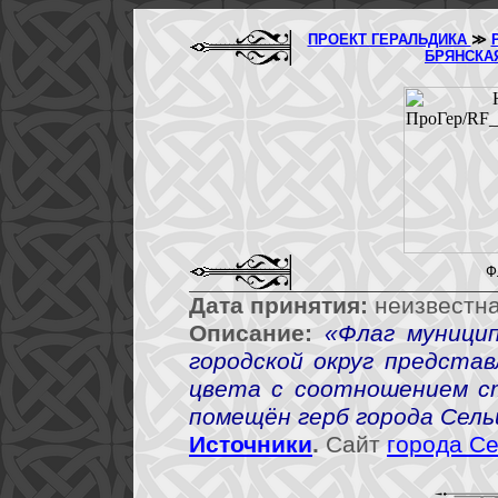
ПРОЕКТ ГЕРАЛЬДИКА
≫
БРЯНСКА
Ф
Дата принятия:
неизвестна
Описание:
«Флаг муницип
городской округ предста
цвета с соотношением ст
помещён герб города Сель
Источники
.
Сайт
города С