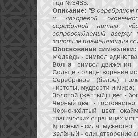
под №3483.
Описание:
"В серебряном 
и лазоревой оконечно
серебряной нитью, чё
сопровождаемый вверху 
золотым пламенеющим сол
Обоснование символики:
Медведь - символ единств
Волна - символ движения;
Солнце - олицетворение ис
Серебряное (белое) пол
чистоты, мудрости и мира;
Золотой (жёлтый) цвет - бо
Чёрный цвет - постоянство,
Чёрно-жёлтый цвет окайм
трагических страницах исто
Красный - сила, мужество;
Зелёный - олицетворение с