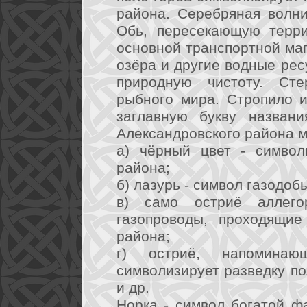
района. Серебряная волни
Обь, пересекающую терр
основной транспортной ма
озёра и другие водные рес
природную чистоту. Сте
рыбного мира. Стропило и
заглавную букву названи
Александровского района 
а) чёрный цвет - символ
района;
б) лазурь - символ газодо
в) само остриё аллего
газопроводы, проходящие
района;
г) остриё, напоминающ
символизирует разведку п
и др.
Норка - символ богатой ф