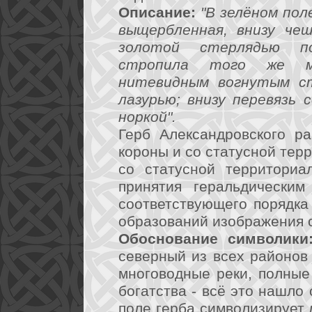
Описание:
"В зелёном пол
выщербленная, внизу чеш
золотой стерлядью по
стропила того же ме
нитевидным вогнутым ст
лазурью; внизу перевязь
норкой".
Герб Александровского р
короны и со статусной тер
со статусной территориа
принятия геральдическим
соответствующего порядка
образований изображения 
Обоснование символики
северный из всех районов 
многоводные реки, полные
богатства - всё это нашло
поле герба символизирует 