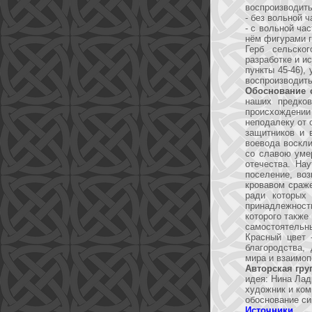
воспроизводить
- без вольной ч
- с вольной ча
нём фигурами г
Герб сельско
разработке и и
пункты 45-46),
воспроизводить
Обоснование 
наших предко
происхождении 
неподалеку от 
защитников и 
воевода воскли
со славою уме
отечества. На
поселение, во
кровавом сраж
ради которых 
принадлежност
которого также
самостоятельны
Красный цвет 
благородства,
мира и взаимоп
Авторская гру
идея: Нина Лад
художник и ком
обоснование си
Источники
.