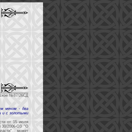
нское №87/26СД
ым мечом - два
и и с золотыми
сти от 15 июля
№30/2006-ОЗ "О
ласти", может