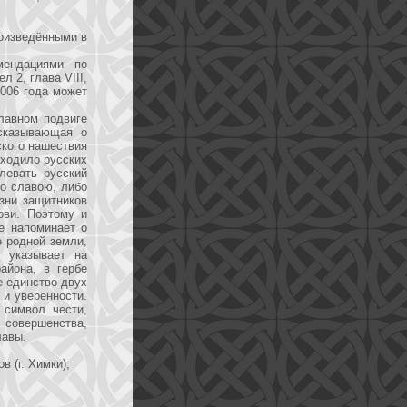
роизведёнными в
мендациями по
 2, глава VIII,
2006 года может
лавном подвиге
сказывающая о
ского нашествия
сходило русских
левать русский
со славою, либо
зни защитников
ови. Поэтому и
е напоминает о
 родной земли,
, указывает на
айона, в гербе
е единство двух
 и уверенности.
 символ чести,
 совершенства,
лавы.
в (г. Химки);