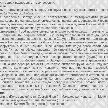
ся в двух равнодопустимых версиях:
асти;
стью - четырёхугольником, примыкающим к верхнему краю щита с восп
ерба Московской области.
го поселения Заруденское в соответствии с методическими реко
спользованию официальных символов муниципальных образований (раздел
 утверждёнными геральдическим советом при президенте России 28.06.
ся со статусной короной установленного образца.
символики:
Герб языком символов и аллегорий отражает память о с
в защищавших родную землю. Существует старинная легенда, рас
названия центра поселения - деревни Зарудня. Во время монголо-татар
озера Петровское произошла битва. Войско монголо-татар сильно прево
вооружены они были лучше. В решающий миг, когда враги стали одо
кнул: "У нас нет обычая спасаться бегством! Наш обычай таков: жить 
реть…". Враг был побеждён, но цена победы была высока - многие жи
утро после битвы вода в речке и озере стала красной (рудой) от кр
зникшее на этом берегу назвали Зарудня. Золотой меч в красном пол
ении, а два серебряных летящих голубя символизируют мир и будущее
люди отдали свои жизни. Капитель колонны, увенчанная короной
ь сельского поселения к территории Коломенского муниципального р
 изображена колонна, и подчёркивает общность интересов и историческо
х муниципальных образований. Колонна - символ опоры, стабильности
- символ мужества, силы, труда, победы и красоты. Голубой цвет -
 духовности, возвышенных устремлений. Серебро - символ чистоты и
онимания. Золото - символ богатства, стабильности, урожая, почёта и с
ппа:
ыгина (Коломенский р-н), Сергей Янов (п. Малаховка), Константин Мочёно
пьютерный дизайн: Оксана Фефёлова (г. Балашиха);
мволики: Кирилл Переходенко (г. Конаково).