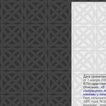
Дата принятия
от 7 ноября 200
В Государстве
Описание:
«В
сообращенно л
клювами и лап
Герб сельског
2005 года №18
внесении изм