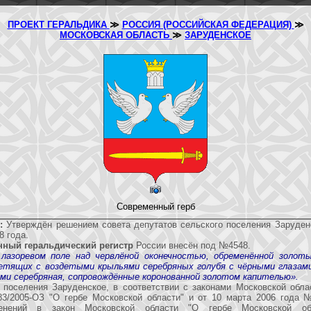
ПРОЕКТ ГЕРАЛЬДИКА
≫
РОССИЯ (РОССИЙСКАЯ ФЕДЕРАЦИЯ)
≫
МОСКОВСКАЯ ОБЛАСТЬ
≫
ЗАРУДЕНСКОЕ
Современный герб
:
Утверждён решением совета депутатов сельского поселения Заруде
8 года.
нный геральдический регистр
России внесён под №4548.
 лазоревом поле над червлёной оконечностью, обременённой золот
етящих с воздетыми крыльями серебряных голубя с чёрными глазам
ами серебряная, сопровождённые коронованной золотом капителью».
о поселения Заруденское, в соответствии с законами Московской обла
3/2005-ОЗ "О гербе Московской области" и от 10 марта 2006 года 
енений в закон Московской области "О гербе Московской об