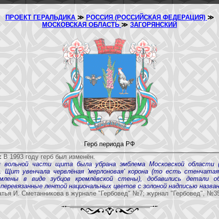
ПРОЕКТ ГЕРАЛЬДИКА
≫
РОССИЯ (РОССИЙСКАЯ ФЕДЕРАЦИЯ)
≫
МОСКОВСКАЯ ОБЛАСТЬ
≫
ЗАГОРЯНСКИЙ
Герб периода РФ
:
В 1993 году герб был изменён.
з вольной части щита была убрана эмблема Московской области (
. Щит увенчала червлёная 'мерлоновая' корона (то есть стенчатая
млены в виде зубцов кремлёвской стены), добавились детали об
перевязанные лентой национальных цветов с золоной надписью назван
тья И. Сметанникова в журнале "Гербовед" №7; журнал "Гербовед", №3