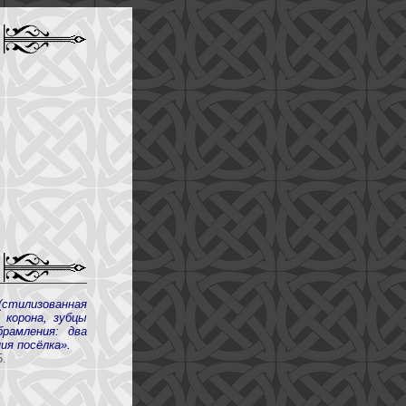
стилизованная
 корона, зубцы
рамления: два
ия посёлка».
5.