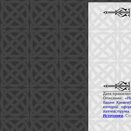
Дата принятия
Описание:
«И
башня Кремля)
которой офор
гиппеаструма, 
Источники
.
Ста