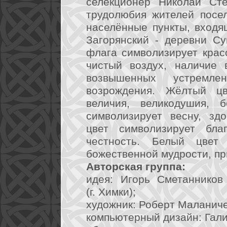
селекционер Николай Сте
трудолюбия жителей посел
населённые пункты, входя
Загорянский - деревни С
флага символизирует крас
чистый воздух, наличие 
возвышенных устремлен
возрождения. Жёлтый ц
величия, великодушия, б
символизирует весну, зд
цвет символизирует благ
честность. Белый цвет 
божественной мудрости, п
Авторская группа:
идея: Игорь Сметанников
(г. Химки);
художник: Роберт Маланичев
компьютерный дизайн: Галин