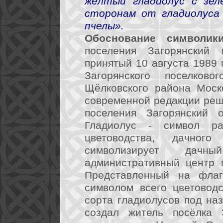
жёлтый гладиолус с зел
сторонам от гладиолуса 
пчелы».
Обоснование символики
поселения Загорянский 
принятый 10 августа 1989
Загорянского поселков
Щёлковского района Моск
современной редакции реш
поселения Загорянский 
Гладиолус - символ ра
цветоводства, дачног
символизирует дачн
административный центр г
Представленный на флаг
символом всего цветоводс
сорта гладиолусов под на
создал житель посёлка З