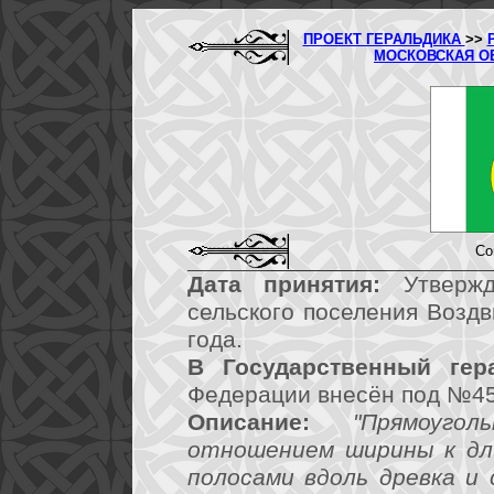
ПРОЕКТ ГЕРАЛЬДИКА
>>
МОСКОВСКАЯ О
Со
Дата принятия:
Утвержд
сельского поселения Возд
года.
В Государственный гер
Федерации внесён под №45
Описание:
"Прямоуг
отношением ширины к дли
полосами вдоль древка и 