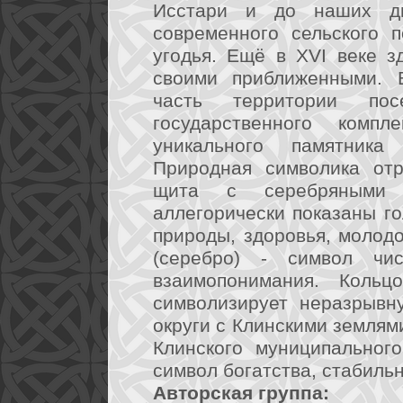
Исстари и до наших д
современного сельского п
угодья. Ещё в XVI веке з
своими приближенными. 
часть территории по
государственного компл
уникального памятника
Природная символика отр
щита с серебряными 
аллегорически показаны го
природы, здоровья, молодо
(серебро) - символ чи
взаимопонимания. Кольц
символизирует неразрывн
округи с Клинскими землями
Клинского муниципальног
символ богатства, стабильн
Авторская группа: