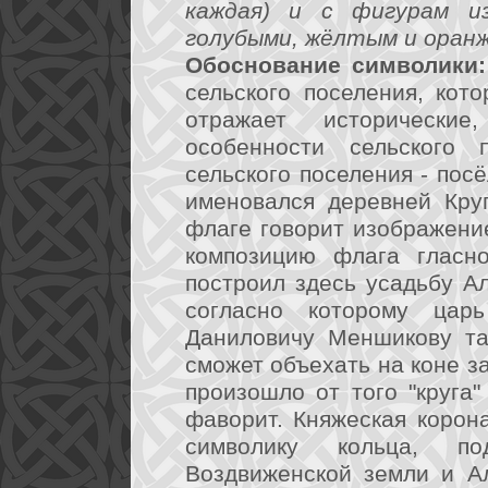
каждая) и с фигурам из
голубыми, жёлтым и оран
Обоснование символики:
сельского поселения, кот
отражает исторически
особенности сельского 
сельского поселения - пос
именовался деревней Кру
флаге говорит изображение
композицию флага гласно
построил здесь усадьбу А
согласно которому цар
Даниловичу Меншикову та
сможет объехать на коне за
произошло от того "круга"
фаворит. Княжеская корона
символику кольца, по
Воздвиженской земли и А