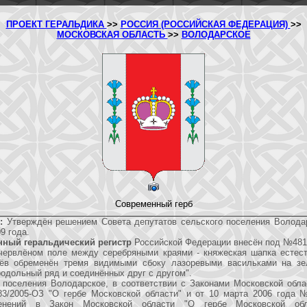
ПРОЕКТ ГЕРАЛЬДИКА
>>
РОССИЯ (РОССИЙСКАЯ ФЕДЕРАЦИЯ)
>>
МОСКОВСКАЯ ОБЛАСТЬ
>>
ВОЛОДАРСКОЕ
Современный герб
:
Утверждён решением Совета депутатов сельского поселения Волода
9 года.
нный геральдический регистр
Российской Федерации внесён под №481
ервлёном поле между серебряными краями - княжеская шапка естест
ёв обременён тремя видимыми сбоку лазоревыми васильками на зе
одольный ряд и соединённых друг с другом".
о поселения Володарское, в соответствии с Законами Московской обла
3/2005-ОЗ "О гербе Московской области" и от 10 марта 2006 года 
енений в Закон Московской области "О гербе Московской обл