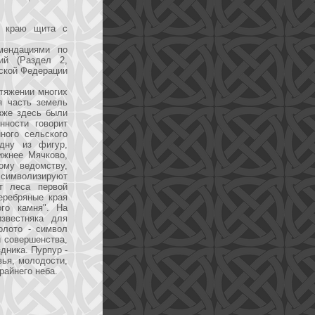
у краю щита с
мендациями по
ий (Раздел 2,
йской Федерации
отяжении многих
я часть земель
зже здесь были
нности говорит
ного сельского
дну из фигур,
ижнее Мячково,
ому ведомству,
 символизируют
т леса первой
еребряные края
го камня". На
звестняка для
олото - символ
и совершенства,
дника. Пурпур -
вья, молодости,
райнего неба.