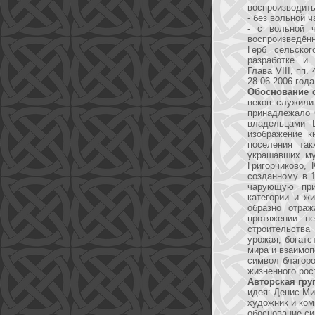
воспроизводить
- без вольной ч
- с вольной 
воспроизведённ
Герб сельско
разработке и
Глава VIII, пп
28.06.2006 год
Обоснование 
веков служили
принадлежало 
владельцами Ш
изображение к
поселения та
украшавших му
Григорчиково,
созданному в 
чарующую при
категории и ж
образно отра
протяжении н
строительства
урожая, богатс
мира и взаимоп
символ благоро
жизненного рост
Авторская гру
идея: Денис Мин
художник и ком
обоснование си