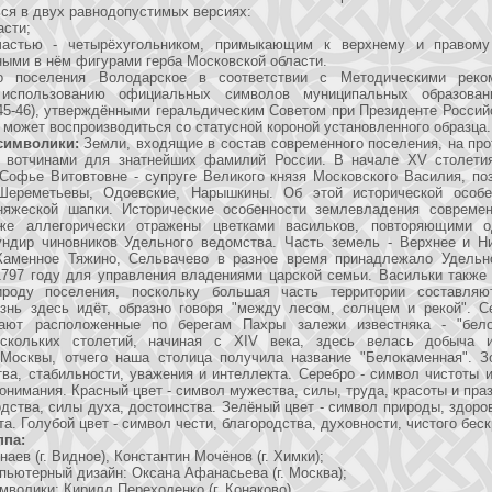
ся в двух равнодопустимых версиях:
асти;
частью - четырёхугольником, примыкающим к верхнему и правом
ыми в нём фигурами герба Московской области.
го поселения Володарское в соответствии с Методическими реко
 использованию официальных символов муниципальных образован
. 45-46), утверждёнными геральдическим Советом при Президенте Росси
а может воспроизводиться со статусной короной установленного образца.
символики:
Земли, входящие в состав современного поселения, на пр
 вотчинами для знатнейших фамилий России. В начале XV столети
Софье Витовтовне - супруге Великого князя Московского Василия, по
ереметьевы, Одоевские, Нарышкины. Об этой исторической особе
няжеской шапки. Исторические особенности землевладения современ
кже аллегорически отражены цветками васильков, повторяющими о
ндир чиновников Удельного ведомства. Часть земель - Верхнее и Н
 Каменное Тяжино, Сельвачево в разное время принадлежало Удельн
1797 году для управления владениями царской семьи. Васильки также
роду поселения, поскольку большая часть территории составляю
изнь здесь идёт, образно говоря "между лесом, солнцем и рекой". С
жают расположенные по берегам Пахры залежи известняка - "бело
ескольких столетий, начиная с XIV века, здесь велась добыча и
 Москвы, отчего наша столица получила название "Белокаменная". З
тва, стабильности, уважения и интеллекта. Серебро - символ чистоты 
онимания. Красный цвет - символ мужества, силы, труда, красоты и праз
дства, силы духа, достоинства. Зелёный цвет - символ природы, здоро
а. Голубой цвет - символ чести, благородства, духовности, чистого беск
ппа:
аев (г. Видное), Константин Мочёнов (г. Химки);
пьютерный дизайн: Оксана Афанасьева (г. Москва);
мволики: Кирилл Переходенко (г. Конаково).