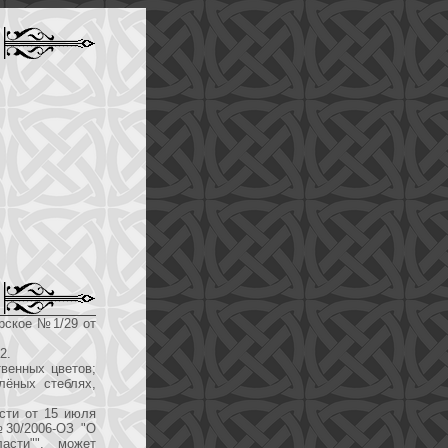
рское №1/29 от
2.
венных цветов;
лёных стеблях,
сти от 15 июля
№30/2006-ОЗ "О
асти"", может