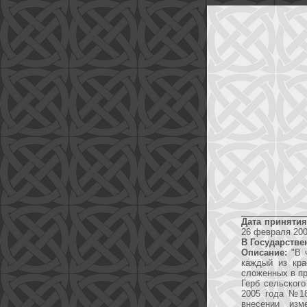
Дата принятия
26 февраля 200
В Государстве
Описание:
"В ч
каждый из кра
сложенных в пр
Герб сельског
2005 года №18
внесении изм