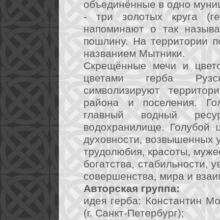
объединённые в одно муни
- три золотых круга (ге
напоминают о так называ
пошлину. На территории п
названием Мытники.
Скрещённые мечи и цвето
цветами герба Рузск
символизируют территори
района и поселения. Го
главный водный ресу
водохранилище. Голубой ц
духовности, возвышенных у
трудолюбия, красоты, мужес
богатства, стабильности, у
совершенства, мира и вза
Авторская группа:
идея герба: Константин Мо
(г. Санкт-Петербург);