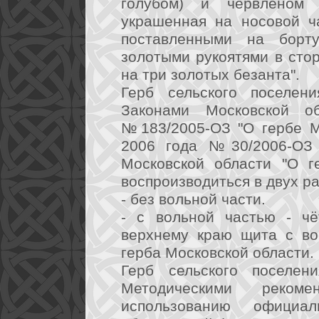
голубом) и червлёном 
украшенная на носовой ч
поставленными на борт
золотыми рукоятями в сто
на три золотых безанта".
Герб сельского поселени
Законами Московской 
№183/2005-ОЗ "О гербе М
2006 года №30/2006-ОЗ 
Московской области "О г
воспроизводиться в двух р
- без вольной части.
- с вольной частью - чё
верхнему краю щита с во
герба Московской области.
Герб сельского поселен
Методическими реком
использованию официа