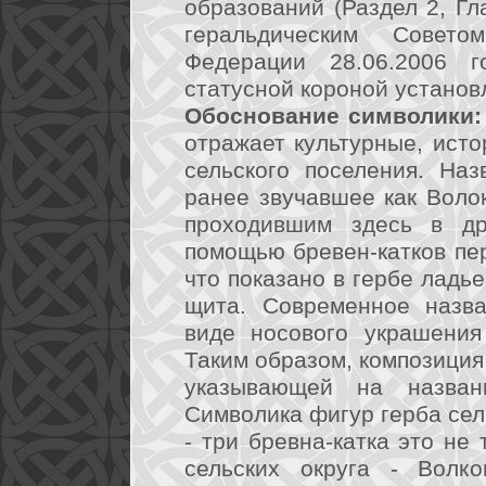
образований (Раздел 2, Гла
геральдическим Совет
Федерации 28.06.2006 г
статусной короной установ
Обоснование символики:
отражает культурные, ист
сельского поселения. На
ранее звучавшее как Волок
проходившим здесь в др
помощью бревен-катков пер
что показано в гербе ладь
щита. Современное назв
виде носового украшения
Таким образом, композиция
указывающей на названи
Символика фигур герба сел
- три бревна-катка это не 
сельских округа - Волко