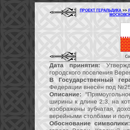
ПРОЕКТ ГЕРАЛЬДИКА
>>
МОСКОВС
Со
Дата принятия:
Утвержд
городского поселения Верея
В Государственный гер
Федерации внесён под №25
Описание:
"Прямоугольно
ширины к длине 2:3, на к
изображены зубчатая, дох
верейными столбами и пол
Обоснование символики