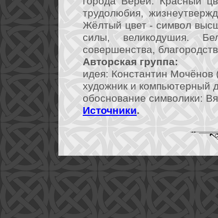
города Вереи. Красный цв
трудолюбия, жизнеутверж
Жёлтый цвет - символ высш
силы, великодушия. Б
совершенства, благородств
Авторская группа:
идея: Константин Мочёнов (
художник и компьютерный ди
обоснование символики: Вя
Источники
.