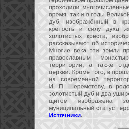
героическом прошлом данно
проходили многочисленны
время, так и в годы Велик
дуб, изображённый в кр
крепость и силу духа жи
золотистых креста, изоб
рассказывают об историче
Многие века эти земли п
православным монаст
территории, а также отд
церкви. Кроме того, в про
на современной террито
И. П. Шереметеву, в род
золотистый дуб и два ушир
щитом изображена зо
муниципальный статус терр
Источники
.