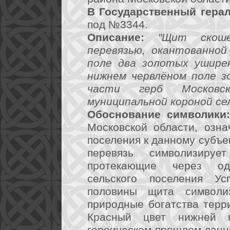
В Государственный герал
под №3344.
Описание:
"Щит скоше
перевязью, окантованной
поле два золотых уширен
нижнем червлёном поле з
части герб Московс
муниципальной короной сел
Обоснование символики:
Московской области, озн
поселения к данному субъе
перевязь символизиру
протекающие через од
сельского поселения Ус
половины щита символиз
природные богатства терр
Красный цвет нижней 