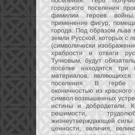
поселения. Герб получ
городского поселения пр
фамилии героев войны,
применение фигур, помещ
города. Под образом льва
земли Русской, которых с
(символически изображенн
храбрости и отваги рус
Тучковым, будут обязател
посёлке находятся три 
материалов, являющихся 
поселения. В гербе 
оконечностью из красного
символ возвышенных устрем
истины и добродетели. К
решимости, трудолю
жизнеутверждающей силы 
ценности, величия, вели