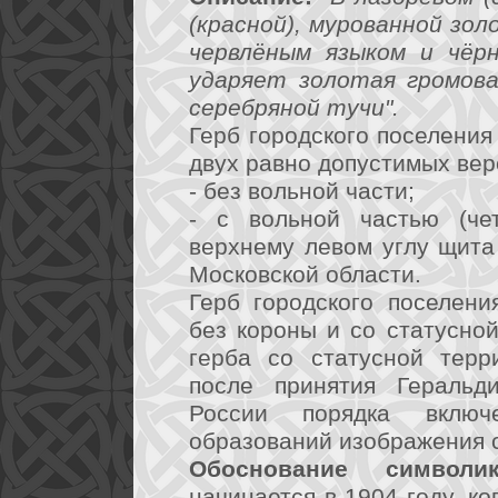
(красной), мурованной зол
червлёным языком и чёр
ударяет золотая громова
серебряной тучи".
Герб городского поселения
двух равно допустимых вер
- без вольной части;
- с вольной частью (че
верхнему левом углу щита
Московской области.
Герб городского поселени
без короны и со статусно
герба со статусной терр
после принятия Геральд
России порядка вклю
образований изображения 
Обоснование символик
начинается в 1904 году, к