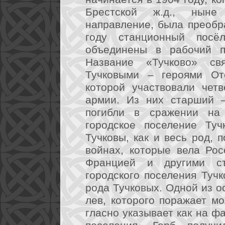
Брестской ж.д., ныне
направление, была преобр
году станционный посё
объединены в рабочий по
Название «Тучково» св
Тучковыми – героями От
которой участвовали чет
армии. Из них старший 
погибли в сражении на 
городское поселение Туч
Тучковы, как и весь род, 
войнах, которые вела Рос
Францией и другими ст
городского поселения Туч
рода Тучковых. Одной из о
лев, которого поражает м
гласно указывает как на ф