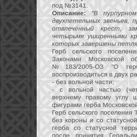
под №3141.
Описание:
"В пурпурно
двухпетельных звеньев, 
отвлечённый крест, з
четырьмя уширенными кр
которых завершены петля
Герб сельского поселени
Законами Московской 
№183/2005-ОЗ "О герб
воспроизводиться в двух р
- без вольной части;
- с вольной частью (че
верхнему правому углу 
фигурами герба Московской
Герб сельского поселения 
без короны и со статусно
герба со статусной терр
после принятия Геральд