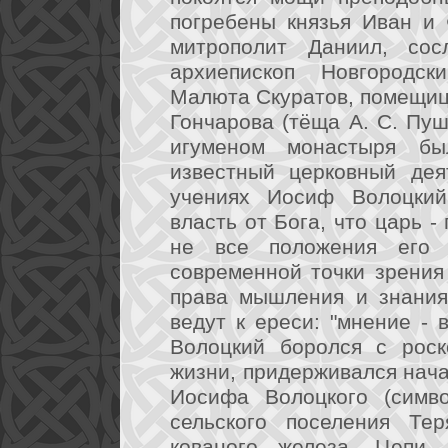
погребены князья Иван и
митрополит Даниил, со
архиепископ Новгородск
Малюта Скуратов, помещиц
Гончарова (тёща А. С. Пуш
игуменом монастыря бы
известный церковный дея
учениях Иосиф Волоцкий
власть от Бога, что царь -
не все положения его 
современной точки зрения
права мышления и знания,
ведут к ереси: "мнение -
Волоцкий боролся с рос
жизни, придерживался нача
Иосифа Волоцкого (симво
сельского поселения Тер
кованого железа. Цепи 