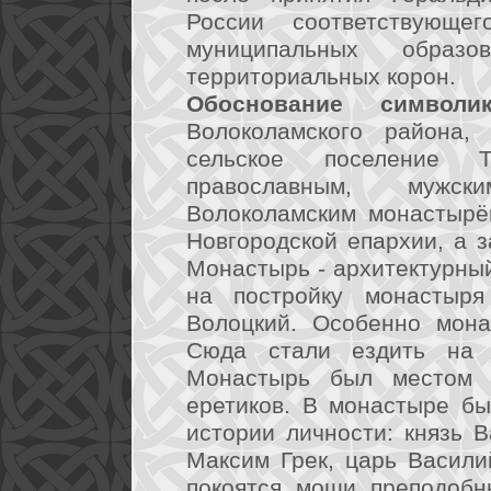
России соответствующе
муниципальных образо
территориальных корон.
Обоснование символик
Волоколамского района,
сельское поселение Т
православным, мужс
Волоколамским монастырё
Новгородской епархии, а 
Монастырь - архитектурный
на постройку монастыря
Волоцкий. Особенно мона
Сюда стали ездить на 
Монастырь был местом з
еретиков. В монастыре б
истории личности: князь 
Максим Грек, царь Васил
покоятся мощи преподобн