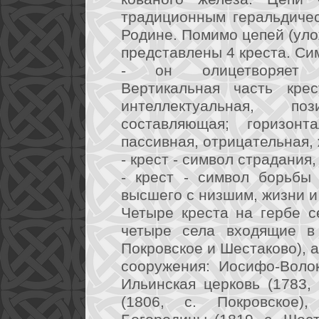
традиционным геральдиче
Родине. Помимо цепей (уло
представлены 4 креста. Си
- он олицетворяет е
Вертикальная часть кре
интеллектуальная, по
составляющая; горизонт
пассивная, отрицательная,
- крест - символ страдания,
- крест - символ борьбы
высшего с низшим, жизни и
Четыре креста на гербе с
четыре села входящие в 
Покровское и Шестаково), 
сооружения: Иосифо-Волок
Ильинская церковь (1783, 
(1806, с. Покровское)