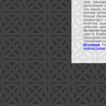
поле показыв
единственное 
для отдыха ты
обувном произ
богатые лесны
Подмосковье. 
богатства, ув
мужество, праз
Авторская гру
идея: А. Епифа
геральдическая
обоснование си
Источники
.
Кни
администрации