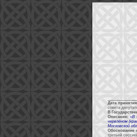
Дата принятия
совета депутат
В Государстве
Описание:
«В 
червлёном (кра
Московской об
Обоснование 
третьей сессие