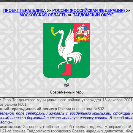
ПРОЕКТ ГЕРАЛЬДИКА
≫
РОССИЯ (РОССИЙСКАЯ ФЕДЕРАЦИЯ)
≫
МОСКОВСКАЯ ОБЛАСТЬ
≫
ТАЛДОМСКИЙ ОКРУГ
Современный герб
:
Герб Талдомского муниципального района утверждён 13 декабря 2001
ов района №81.
нный геральдический регистр
России внесён под №892.
зелёном поле серебряный журавль с воздетыми крыльями, стоящий н
сном) сапоге и держащий в клюве золотую головку колоса. В левой вол
ласти».
символики:
За основу герба взят герб города Талдома, утверждённый 
й 21-го созыва Талдомского городского Совета народных депутатов. Жу