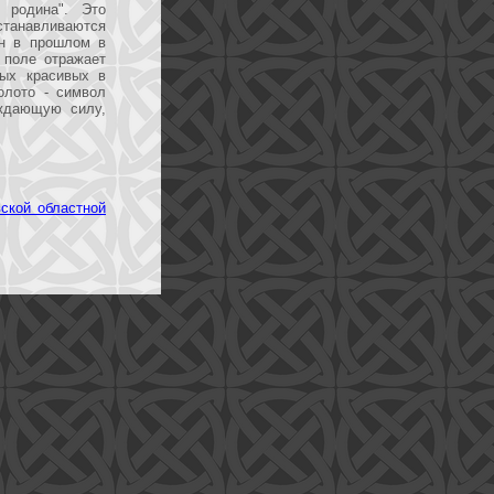
 родина". Это
станавливаются
ан в прошлом в
 поле отражает
мых красивых в
олото - символ
рждающую силу,
ской областной