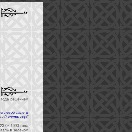
 года решением
а левой лапе в
ьной части герб
23.06.1990 года
равль в зелёном