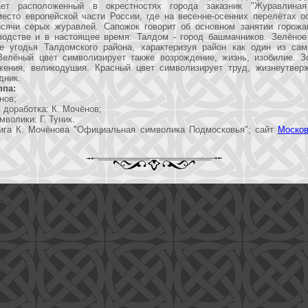
ает расположенный в окрестностях города заказник "Журавлиная
место европейской части России, где на весенне-осенних перелётах о
сячи серых журавлей. Сапожок говорит об основном занятии горож
водстве и в настоящее время: Талдом - город башмачников. Зелёное
е угодья Талдомского района, характеризуя район как один из са
Зелёный цвет символизирует также возрождение, жизнь, изобилие. З
ажения, великодушия. Красный цвет символизирует труд, жизнеутве
дник.
ппа:
нов;
 доработка: К. Мочёнов;
мволики: Г. Туник.
га К. Мочёнова "Официальная символика Подмосковья"; сайт
Москов
.