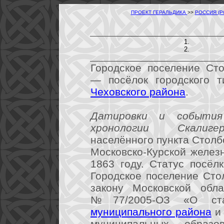
ПРОЕКТ ГЕРАЛЬДИКА
>>
РОССИЯ (
Городское поселение Ст
— посёлок городского т
Чеховского района
.
Датировки и события
хронологии Скалигера
населённого пункта Столб
Московско-Курской желез
1863 году. Статус посёлк
Городское поселение Сто
закону Московской обл
№77/2005-ОЗ «О ст
муниципального района
и 
муниципальных образо