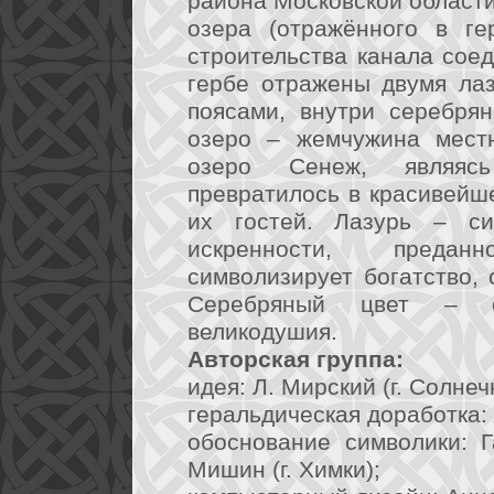
района Московской области
озера (отражённого в ге
строительства канала сое
гербе отражены двумя ла
поясами, внутри серебря
озеро – жемчужина мест
озеро Сенеж, являясь
превратилось в красивейше
их гостей. Лазурь – си
искренности, предан
символизирует богатство, 
Серебряный цвет – си
великодушия.
Авторская группа:
идея: Л. Мирский (г. Солнеч
геральдическая доработка: 
обоснование символики: Г
Мишин (г. Химки);