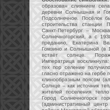
образован слиянием села
деревни Солнышная и Гом
Подсолнечное. Посёлок б
строительства станции 
Санкт-Петербург – Москв
Солнечногорский, а с 193
преданию, Екатерина Ве
Гомзино и Солнышной (в 17
встаёт солнце. Пораж
Императрица воскликнула:
тех пор селение получил
гласно отражено на гербе 
клинообразным поясом (ал
Солнце – как источник те
жителей поселения тепло
Город Солнечногорск гор
(административный центр