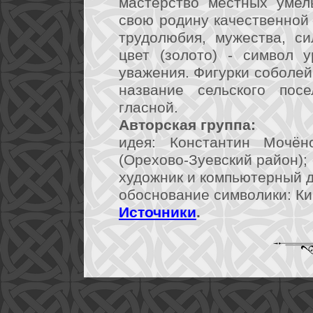
мастерство местных умел
свою родину качественной 
трудолюбия, мужества, с
цвет (золото) - символ у
уважения. Фигурки соболе
название сельского пос
гласной.
Авторская группа:
идея: Константин Мочён
(Орехово-Зуевский район);
художник и компьютерный ди
обоснование символики: Кир
Источники
.