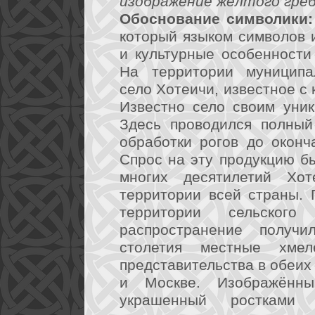
изображение жёлтого гребн
Обоснование символики:
который языком символов 
и культурные особенности
На территории муниципа
село Хотеичи, известное с 
Известно село своим уни
Здесь проводился полный
обработки рогов до оконч
Спрос на эту продукцию б
многих десятилетий Хот
территории всей страны.
территории сельског
распространение получ
столетия местные хме
представительства в обеих
и Москве. Изображённ
украшенный ростками 