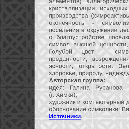
элементов) аллегорическ
кристаллизации исходных
производства (химреактивы
оконечность - символиз
поселения в окружении ле
о благоустройстве посёл
символ высшей ценности, 
Голубой цвет - симв
преданности, возрождени
ясности, открытости. Зе
здоровье, природу, надежду
Авторская группа:
идея: Галина Русанова (
(г. Химки);
художник и компьютерный ди
обоснование символики: Вя
Источники
.