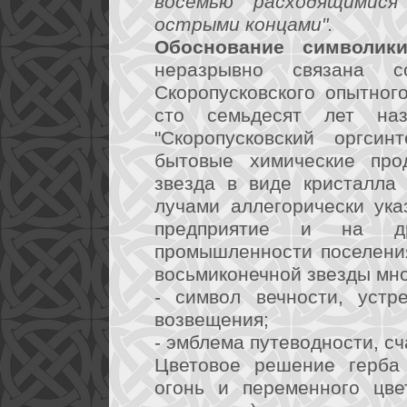
восемью расходящимися
острыми концами".
Обоснование символики
неразрывно связана 
Скоропусковского опытног
сто семьдесят лет н
"Скоропусковский оргси
бытовые химические про
звезда в виде кристалла
лучами аллегорически ук
предприятие и на др
промышленности поселения
восьмиконечной звезды мно
- символ вечности, устр
возвещения;
- эмблема путеводности, сч
Цветовое решение герба 
огонь и переменного цве