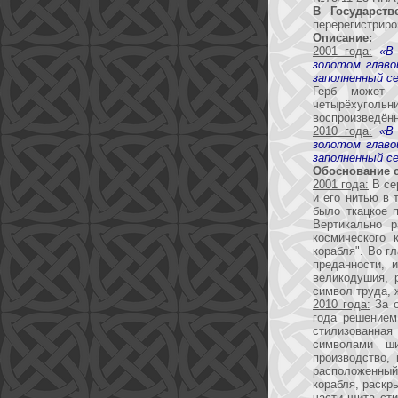
В Государств
перерегистриро
Описание:
2001 года:
«В
золотом главо
заполненный с
Герб может 
четырёхуголь
воспроизведённ
2010 года:
«В
золотом главо
заполненный с
Обоснование 
2001 года:
В се
и его нитью в 
было ткацкое 
Вертикально р
космического 
корабля". Во г
преданности, 
великодушия, 
символ труда, 
2010 года:
За о
года решением
стилизованная 
символами ши
производство,
расположенный
корабля, раскр
части щита сти