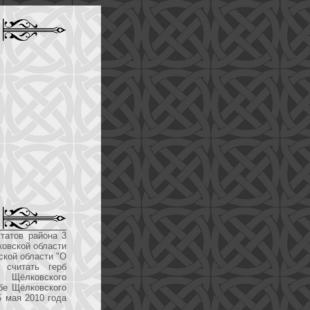
татов района 3
ковской области
ской области "О
 считать герб
 Щёлковского
бе Щёлковского
5 мая 2010 года