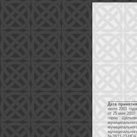
Дата принятия
июля 2001 года
от 25 мая 2010
гербе Щёлков
муниципальн
муниципальног
муниципального
№78/11-23-НПА)