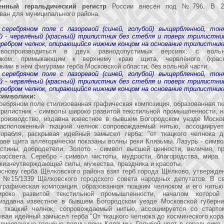
енный геральдический регистр
России внесён под №796. В 20
ван для муниципального района.
 серебряном поле с лазоревой (синей, голубой) выщербленной, тон
й - червлёный (красный) трилистник без стебля и поверх трилистник
еребром челнок, опирающийся нижним концом на основание трилистник
воспроизводиться в двух равнодопустимых версиях: с воль
ником, примыкающим к верхнему краю щита, червлёного (крас
ыми в нём фигурами герба Московской области; без вольной части.
 серебряном поле с лазоревой (синей, голубой) выщербленной, тон
й - червлёный (красный) трилистник без стебля и поверх трилистник
еребром челнок, опирающийся нижним концом на основание трилистник
символики:
ребряном поле стилизованная графическая композиция, образованная т
трилистник - символы широко развитой текстильной промышленности, 
производство, издавна известное в бывшем Богородском уезде Москов
асположенный ткацкий челнок сопровождаемый нитью, ассоциируе
корабля, раскрывая идейный замысел герба: "от ткацкого челнока д
лаве щита аллегорически показаны волны реки Клязьмы. Лазурь - симво
истины, добродетели. Золото - символ высшей ценности, величия, пр
рассвета. Серебро - символ чистоты, мудрости, благородства, мира. 
жизнеутверждающей силы, мужества, праздника и красоты.
снову герба Щёлковского района взят герб города Щёлково, утвержде
 №15/1339 Щёлковского городского совета народных депутатов. В с
графическая композиция, образованная ткацким челноком и его нитью
роко развитой текстильной промышленности, началом которой
 издавна известное в бывшем Богородском уезде Московской губерни
 ткацкий челнок, сопровождаемый нитью, ассоциируется со старто
ывая идейный замысел герба "От ткацкого челнока до космического кора
лизованные голубые волны реки Клязьмы. Голубой цвет в геральдике 