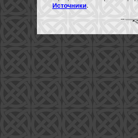
Источники
.