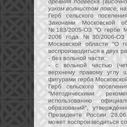
древняя подвеска (височн
узком волнистом поясе, на
Герб сельского поселени
Законами Московской 
№183/2005-ОЗ "О гербе М
2006 года №30/2006-ОЗ 
Московской области "О г
воспроизводиться в двух р
- без вольной части;
- с вольной частью (че
верхнему правому углу 
фигурами герба Московской
Герб сельского поселени
"Методическими реко
использованию официа
образований", утверждён
Президенте России 28.06.
может воспроизводиться со