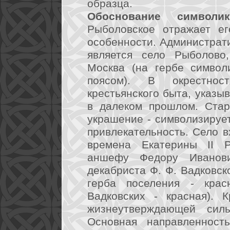
образца.
Обоснование символик
Рыболовское отражает ег
особенности. Администрат
является село Рыболово
Москва (на гербе символ
поясом). В окрестно
крестьянского быта, указ
в далеком прошлом. Стар
украшение - символизирует
привлекательность. Село в
времена Екатерины II Р
аншефу Федору Иванови
декабриста Ф. Ф. Вадковск
герба поселения - крас
Вадковских - красная). 
жизнеутверждающей силы
Основная направленность