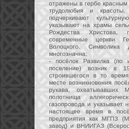
отражены в гербе красным 
трудолюбия и красоты.
подчеркивают культурну
указывают на храмы сель
Рождества Христова, 
современные церкви Г
Волоцкого. Символика
многозначна:
- посёлок Развилка (по 
поселение) возник в 1
строившегося в то время
месте возникновения посё
рукава, охватывавших 
полотнища аллегоричес
газопровода и указывает н
настоящее время в посё
предприятия как МГПЗ (М
завод) и ВНИИГАЗ (Всерос