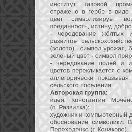
институт газовой пром
отражено в гербе в виде 
цвет символизирует во
преданность, истину, добро
- чередование жёлтых и
развитое сельскохозяйст
(золото) - символ урожая, 
зелёный цвет - символ прир
- чередование полей и и
цветов перекликается с ко
аллегорически показывая
сельского поселения.
Авторская группа:
идея: Константин Мочёно
(п. Развилка);
художник и компьютерный ди
обоснование символики: В
Переходенко (г. Конаково).