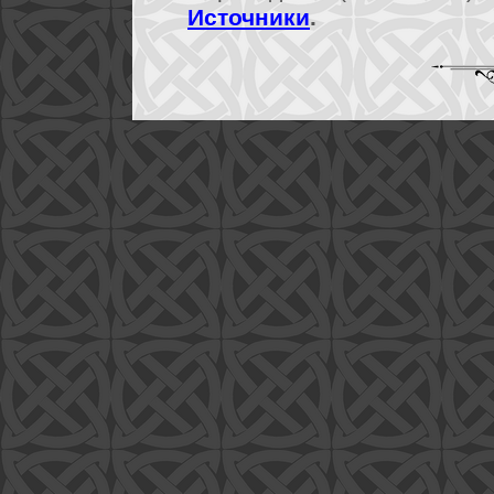
Источники
.