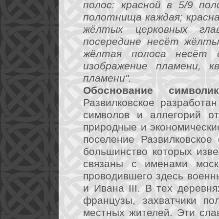
полос: красной в 5/9 по
полотнища каждая; красн
жёлтых церковных гла
посередине несёт жёлты
жёлтая полоса несёт д
изображение пламени, к
пламени".
Обоснование символик
Развилковское разработан
символов и аллегорий от
природные и экономически
поселение Развилковское 
большинство которых изве
связаны с именами моско
проводившего здесь военны
и Ивана III. В тех деревн
французы, захватчики по
местных жителей. Эти сла