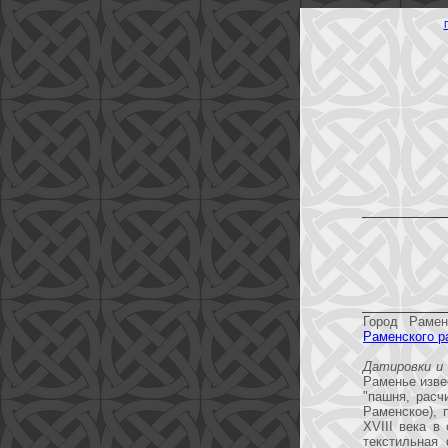
Город Рамен
Раменского р
Датировки и
Раменье изве
"пашня, расч
Раменское), 
XVIII века в
текстильная