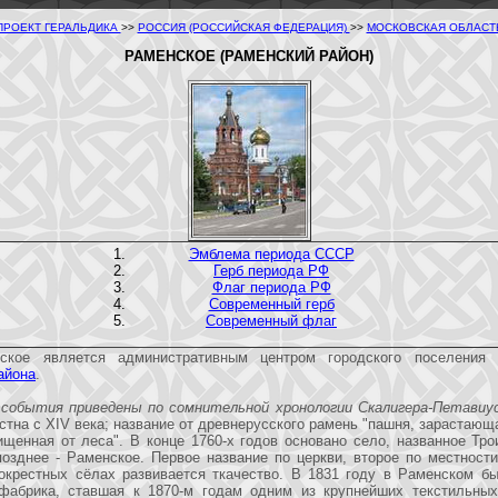
ПРОЕКТ ГЕРАЛЬДИКА
>>
РОССИЯ (РОССИЙСКАЯ ФЕДЕРАЦИЯ)
>>
МОСКОВСКАЯ ОБЛАСТ
РАМЕНСКОЕ (РАМЕНСКИЙ РАЙОН)
Эмблема периода СССР
Герб периода РФ
Флаг периода РФ
Современный герб
Современный флаг
ское является административным центром городского поселения
айона
.
 события приведены по сомнительной хронологии Скалигера-Петавиус
стна с XIV века; название от древнерусского рамень "пашня, зарастающ
ищенная от леса". В конце 1760-х годов основано село, названное Тро
позднее - Раменское. Первое название по церкви, второе по местност
 окрестных сёлах развивается ткачество. В 1831 году в Раменском б
 фабрика, ставшая к 1870-м годам одним из крупнейших текстильных