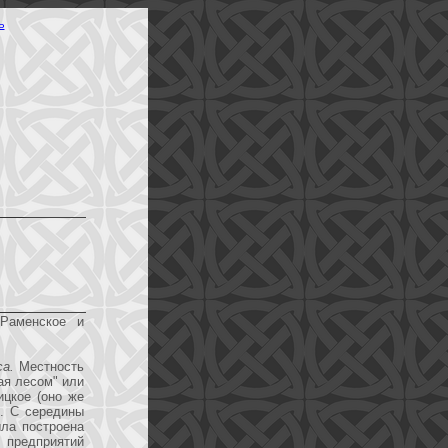
Ь
 Раменское и
а.
Местность
ая лесом" или
ицкое (оно же
и. С середины
ыла построена
 предприятий