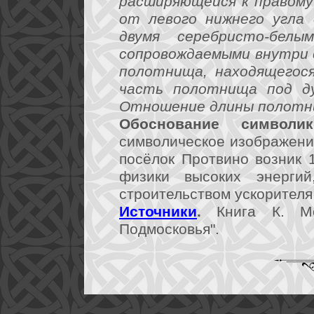
расширяющейся к правому 
от левого нижнего угла 
двумя серебристо-белы
сопровождаемыми внутри 
полотнища, находящегося
часть полотнища под дуг
Отношение длины полотни
Обоснование символик
символическое изображени
посёлок Протвино возник 
физики высоких энерги
строительством ускорителя
Источники
.
Книга К. Мо
Подмосковья".