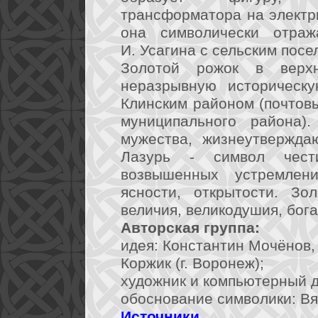
трансформатора на электри
она символически отраж
И. Усагина с сельским пос
Золотой рожок в верхн
неразрывную историческу
Клинским районом (почтовы
муниципального района)
мужества, жизнеутвержда
Лазурь - символ чести
возвышенных устремлен
ясности, открытости. Зо
величия, великодушия, бога
Авторская группа:
идея: Константин Мочёнов,
Коржик (г. Воронеж);
художник и компьютерный ди
обоснование символики: Вя
Источники
.