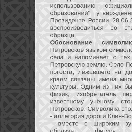
использованию официа
образований", утверждён
Президенте России 28.06.20
воспроизводиться со ст
образца.
Обоснование символик
Петровское языком символ
села и напоминает о тех
Петровскую землю. Село Пе
погоста, лежавшего на д
краем связаны имена мно
культуры. Одним из них б
физик, изобретатель пе
известному учёному ст
Петровское. Символика сто
- аллегория дороги Клин-В
- вместе с широким зуб
образует фигуру, 