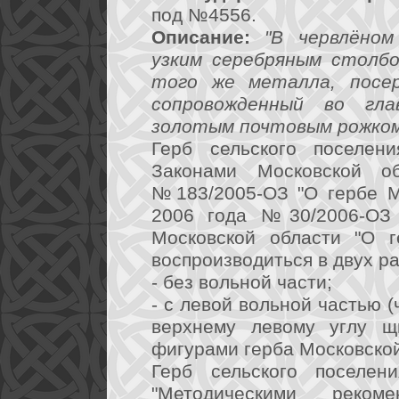
под №4556.
Описание:
"В червлёном
узким серебряным столбо
того же металла, посе
сопровожденный во гл
золотым почтовым рожком
Герб сельского поселени
Законами Московской 
№183/2005-ОЗ "О гербе М
2006 года №30/2006-ОЗ 
Московской области "О г
воспроизводиться в двух р
- без вольной части;
- с левой вольной частью 
верхнему левому углу щ
фигурами герба Московской
Герб сельского поселен
"Методическими реко