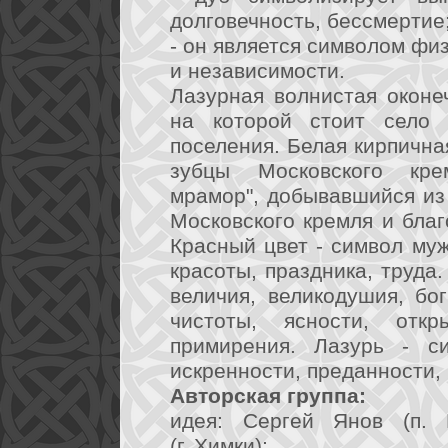
долговечность, бессмертие
- он является символом физ
и независимости.
Лазурная волнистая оконе
на которой стоит село
поселения. Белая кирпичн
зубцы Московского крем
мрамор", добывавшийся из
Московского кремля и бла
Красный цвет - символ му
красоты, праздника, труда
величия, великодушия, бо
чистоты, ясности, откр
примирения. Лазурь - с
искренности, преданности,
Авторская группа:
идея: Сергей Янов (п. 
(г. Химки);