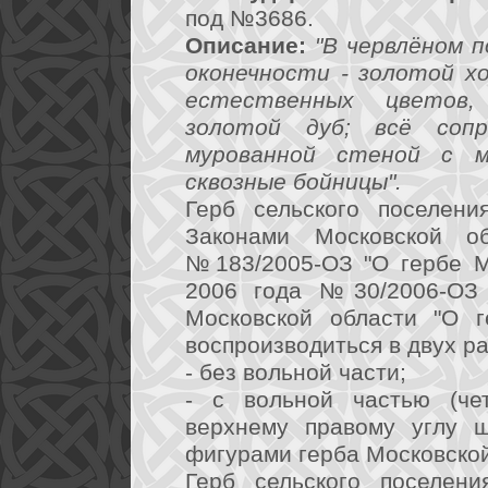
под №3686.
Описание:
"В червлёном п
оконечности - золотой х
естественных цветов
золотой дуб; всё сопр
мурованной стеной с м
сквозные бойницы".
Герб сельского поселени
Законами Московской 
№183/2005-ОЗ "О гербе М
2006 года №30/2006-ОЗ 
Московской области "О г
воспроизводиться в двух р
- без вольной части;
- с вольной частью (че
верхнему правому углу 
фигурами герба Московской
Герб сельского поселени