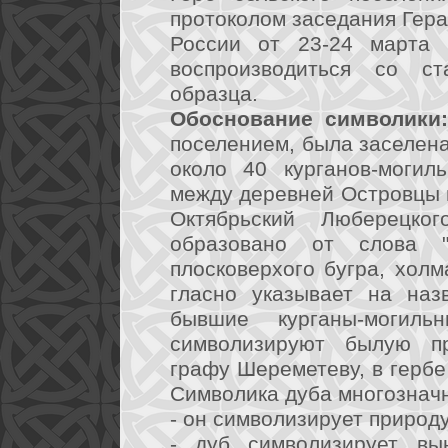
протоколом заседания Гера
России от 23-24 марта
воспроизводиться со ст
образца.
Обоснование символики
поселением, была заселена
около 40 курганов-могиль
между деревней Островцы 
Октябрьский Люберецко
образовано от слова "
плосковерхого бугра, холм
гласно указывает на наз
бывшие курганы-могил
символизируют былую пр
графу Шереметеву, в гербе
Символика дуба многознач
- он символизирует природ
- дуб символизирует вын