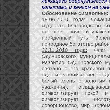
лежащего обернувшегося 
копытами и венком на шее
Обоснование символики:
18.06.2010 года:
Лежащий
мудрость, благородство, с
его шее - почёт и уважен
пройденный путь. Зелё
природное богатство район
26.11.2010 года:
Флаг р
Одинцовского муниципаль
Развитие Одинцовского м
связано с его красивой 
одно из любимых мест отд
белый олень с золотым 
уважения), оглядыва
символизирует покой и
символизирует чисто
совершенство, мир. Зелёна