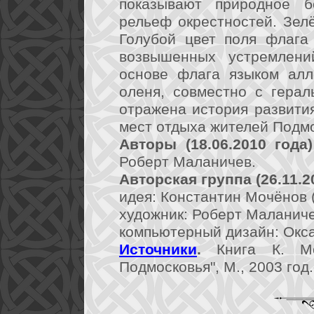
показывают природное б
рельеф окрестностей. Зел
Голубой цвет поля флага 
возвышенных устремлений
основе флага языком алл
оленя, совместно с гера
отражена история развития
мест отдыха жителей Подмо
Авторы (18.06.2010 года)
Роберт Маланичев.
Авторская группа (26.11.2
идея: Константин Мочёнов (
художник: Роберт Маланичев
компьютерный дизайн: Окса
Источники
.
Книга К. Мо
Подмосковья", М., 2003 год.