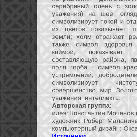
серебряный олень с зол
уважения) на шее, огля
символизирует покой и отд
из цветов показывает, п
земли; холм отражает ре
также символ здоровья.
каймой, показывает 
составляющую района, яв
поля герба - символ кра
устремлений, добродетел
символизирует чисто
совершенство, мир. Золото
уважения, интеллекта.
Авторская группа:
идея: Константин Мочёнов (
художник: Роберт Маланичев
компьютерный дизайн: Окса
Источники
.