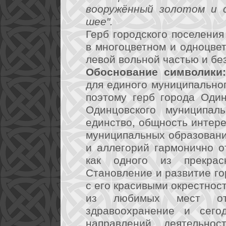
вооружённый золотом и 
шее".
Герб городского поселени
в многоцветном и одноцве
левой вольной частью и без
Обоснование символики:
для единого муниципально
поэтому герб города Оди
Одинцовского муниципаль
единство, общность интере
муниципальных образовани
и аллегорий гармонично о
как одного из прекрас
Становление и развитие г
с его красивыми окрестнос
из любимых мест от
здравоохранение и сего
направлений деятельно