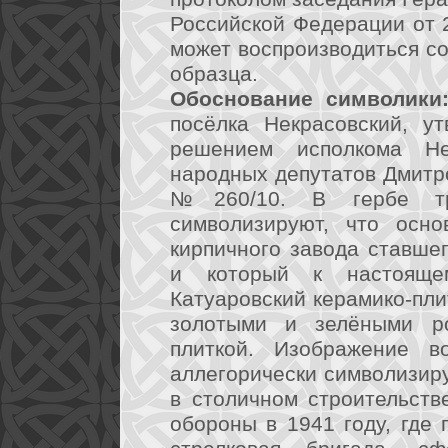
Российской Федерации от 
может воспроизводиться со
образца.
Обоснование символики
посёлка Некрасовский, у
решением исполкома Нек
народных депутатов Дмитр
№260/10. В гербе тр
символизируют, что осно
кирпичного завода ставше
и который к настояще
Катуаровский керамико-пли
золотыми и зелёными р
плиткой. Изображение в
аллегорически символизир
в столичном строительств
обороны в 1941 году, где 