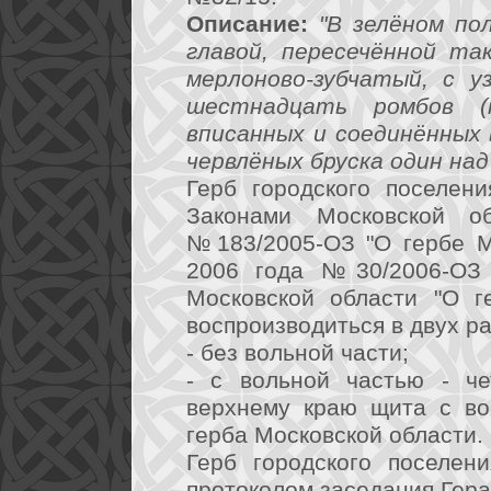
Описание:
"В зелёном по
главой, пересечённой та
мерлоново-зубчатый, с у
шестнадцать ромбов (
вписанных и соединённых 
червлёных бруска один над
Герб городского поселени
Законами Московской 
№183/2005-ОЗ "О гербе М
2006 года №30/2006-ОЗ 
Московской области "О г
воспроизводиться в двух р
- без вольной части;
- с вольной частью - че
верхнему краю щита с во
герба Московской области.
Герб городского поселен
протоколом заседания Гера