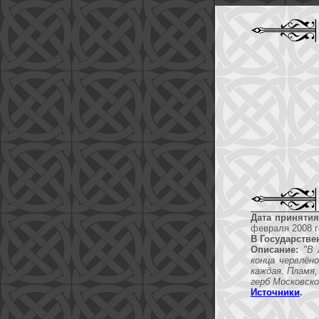
Дата принятия
февраля 2008 г
В Государстве
Описание:
"В 
конца червлён
каждая. Пламя
герб Московско
Источники
.