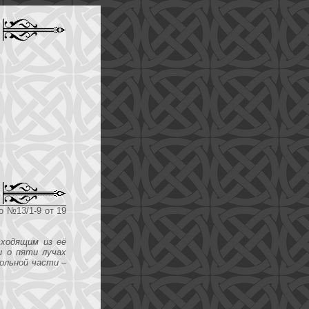
о №13/1-9 от 19
сходящим из её
и о пяти лучах
ольной части –