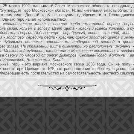
:
25 марта 1992 года малый Совет Московского облсовета народных д
5 утвердил герб Московской области. Исполнительная власть области 
го символа. Данный герб не получил одобрения и в Геральдичес
 Однако герб начал использоваться.
а геральдическом щите в центре герба смотрящий вправо Георги
на (змия) копьём в голову. Цвет щита - красный (смесь киновари и су
доспехов Георгия Победоносца - серебряный, копья - золотой, конь 
я - золотого, середина седла - красная; дракон золотого цвета с зел
 дубовыми ветвями, перевитыми трёхцветной лентой в цвета
ого флага. На обрамлении щита симметрично расположены эмблемы 
ов Московской губернии, входивших в Московское княжество, а поздне
ва сверху по часовой стрелке: Дмитров, Сергиев-Посад, Коломна, Ка
, Звенигород, Волоколамск, Клин".
ный герб - это вариант московского герба 1856 года. Он не получ
м совете при Президенте РФ, т.к. расположение гербов муниципальных
 Федерации есть посягательство на самостоятельность местного самоуп