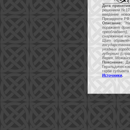
Дата принятия
решением №17/
введение ново
Президенте РФ.
Описание:
"Н
поражает драко
преобладает), 
снаряжение кон
Щит обрамлён
государственн
уездных город
губернию (спра
Верея, Можайск
Пояснение:
Дан
Геральдическо
гербе субъекта
Источники
.