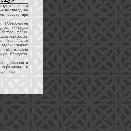
епутатов своим
не подтвердила
ком совете при
й Победоносец
рика, где сурик
- белого цвета,
ёными крыльями.
х Российского
- гербы старых
е в Московскую
шира, Серпухов,
ил одобрения в
 образований в
равления.