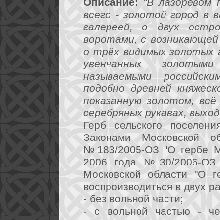
Описание:
"В лазоревом 
всего - золотой город в
галереей, о двух остр
воротами, с возникающей
о трёх видимых золотых г
увенчанных золотым
называемыми российски
подобно древней княжеск
показанную золотом; всё
серебряных рукавах, выход
Герб сельского поселени
Законами Московской 
№183/2005-ОЗ "О гербе М
2006 года №30/2006-ОЗ 
Московской области "О г
воспроизводиться в двух р
- без вольной части;
- с вольной частью - че