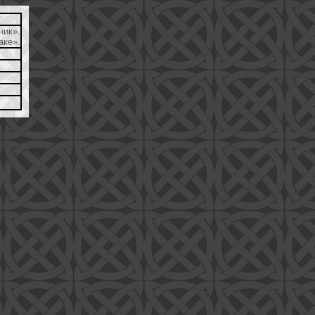
ик».
аке».