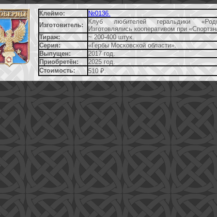
Клеймо:
№0136.
Клуб любителей геральдики «Родн
Изготовитель:
Изготовлялись кооперативом при «Спортзн
Тираж:
~ 200-400 штук.
Серия:
«Гербы Московской области».
Выпущен:
2017 год.
Приобретён:
2025 год.
Стоимость:
510 ₽.