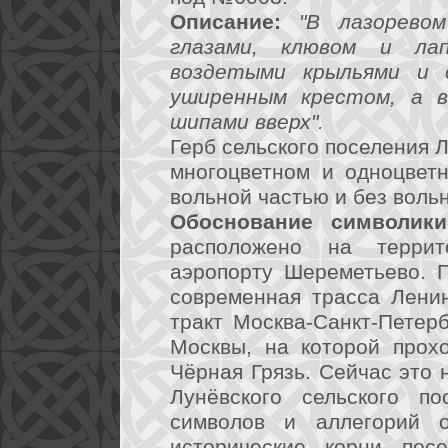
Описание:
"В лазорево
глазами, клювом и ла
воздетыми крыльями и 
уширенным крестом, а вн
шипами вверх".
Герб сельского поселения 
многоцветном и одноцвет
вольной частью и без воль
Обоснование символики
расположено на терри
аэропорту Шереметьево. 
современная трасса Ленин
тракт Москва-Санкт-Петерб
Москвы, на которой прох
Чёрная Грязь. Сейчас это 
Лунёвского сельского по
символов и аллегорий о
исторические корни посе