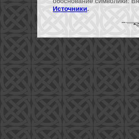
обоснование символики: Вя
Источники
.