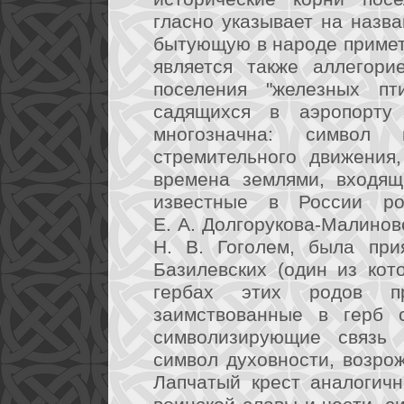
гласно указывает на назва
бытующую в народе примету
является также аллегори
поселения "железных пт
садящихся в аэропорту
многозначна: символ 
стремительного движения
времена землями, входящ
известные в России р
Е. А. Долгорукова-Малинов
Н. В. Гоголем, была при
Базилевских (один из кот
гербах этих родов пр
заимствованные в герб с
символизирующие связь 
символ духовности, возрож
Лапчатый крест аналогичн