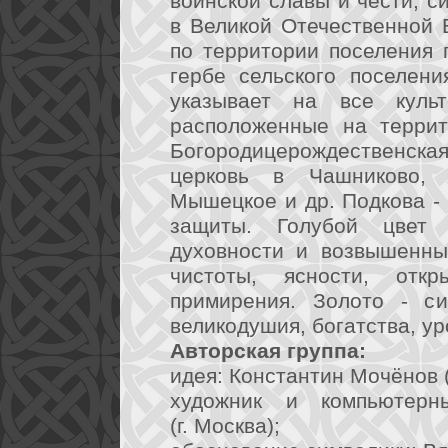
воинской славы и чести, с
в Великой Отечественной 
по территории поселения 
гербе сельского поселени
указывает на все культ
расположенные на террит
Богородицерождественска
церковь в Чашниково, 
Мышецкое и др. Подкова - 
защиты. Голубой цвет 
духовности и возвышенны
чистоты, ясности, откр
примирения. Золото - си
великодушия, богатства, ур
Авторская группа:
идея: Константин Мочёнов (
художник и компьютерн
(г. Москва);